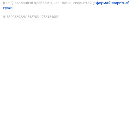
Калі ў вас узніклі праблемы, калі ласка, скарыстайце
формай зваротнай
сувязі
9185003892281318763
:
1786134665