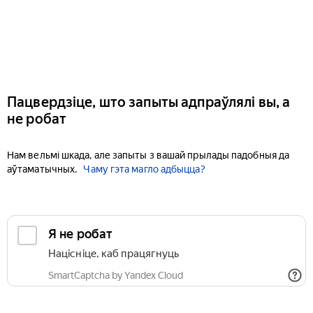
Пацвердзіце, што запыты адпраўлялі вы, а
не робат
Нам вельмі шкада, але запыты з вашай прылады падобныя да
аўтаматычных.
Чаму гэта магло адбыцца?
Я не робат
Націсніце, каб працягнуць
SmartCaptcha by Yandex Cloud