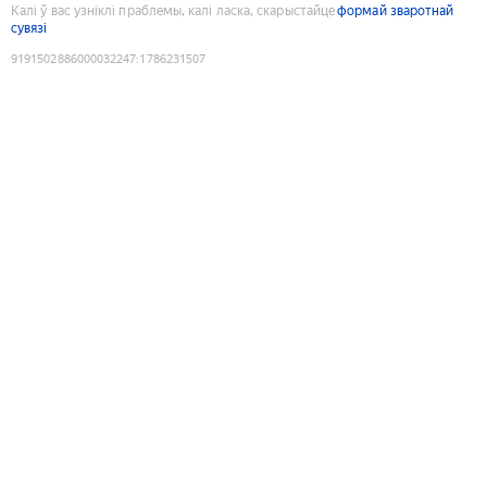
Калі ў вас узніклі праблемы, калі ласка, скарыстайце
формай зваротнай
сувязі
9191502886000032247
:
1786231507