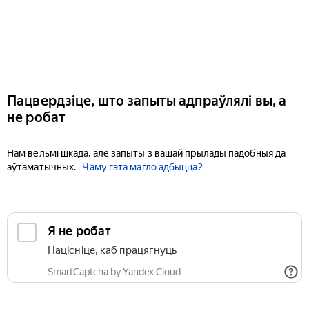
Пацвердзіце, што запыты адпраўлялі вы, а
не робат
Нам вельмі шкада, але запыты з вашай прылады падобныя да
аўтаматычных.
Чаму гэта магло адбыцца?
Я не робат
Націсніце, каб працягнуць
SmartCaptcha by Yandex Cloud