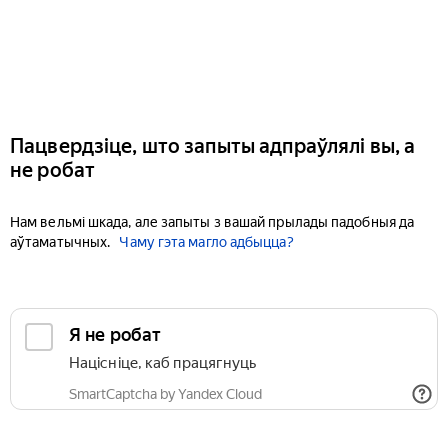
Пацвердзіце, што запыты адпраўлялі вы, а
не робат
Нам вельмі шкада, але запыты з вашай прылады падобныя да
аўтаматычных.
Чаму гэта магло адбыцца?
Я не робат
Націсніце, каб працягнуць
SmartCaptcha by Yandex Cloud