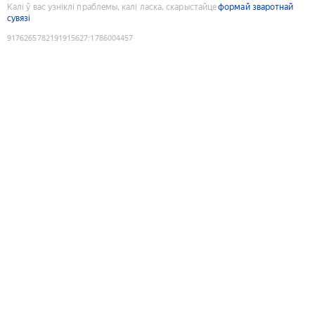
Калі ў вас узніклі праблемы, калі ласка, скарыстайце
формай зваротнай
сувязі
9176265782191915627
:
1786004457