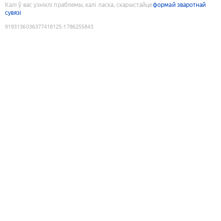
Калі ў вас узніклі праблемы, калі ласка, скарыстайце
формай зваротнай
сувязі
9193136036377418125
:
1786255843