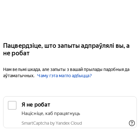
Пацвердзіце, што запыты адпраўлялі вы, а
не робат
Нам вельмі шкада, але запыты з вашай прылады падобныя да
аўтаматычных.
Чаму гэта магло адбыцца?
Я не робат
Націсніце, каб працягнуць
SmartCaptcha by Yandex Cloud