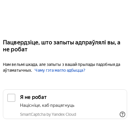
Пацвердзіце, што запыты адпраўлялі вы, а
не робат
Нам вельмі шкада, але запыты з вашай прылады падобныя да
аўтаматычных.
Чаму гэта магло адбыцца?
Я не робат
Націсніце, каб працягнуць
SmartCaptcha by Yandex Cloud