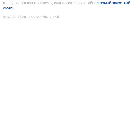
Калі ў вас узніклі праблемы, калі ласка, скарыстайце
формай зваротнай
сувязі
9187958886287300542
:
1786178698