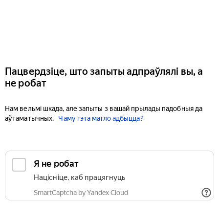
Пацвердзіце, што запыты адпраўлялі вы, а
не робат
Нам вельмі шкада, але запыты з вашай прылады падобныя да
аўтаматычных.
Чаму гэта магло адбыцца?
Я не робат
Націсніце, каб працягнуць
SmartCaptcha by Yandex Cloud