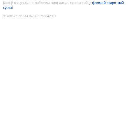
Калі ў вас узніклі праблемы, калі ласка, скарыстайце
формай зваротнай
сувязі
9178852159151436756
:
1786042997