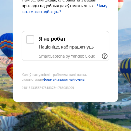
Нам вельмі шкада, але запыты з вашай
прылады падобныя да аўтаматычных.
Чаму
гэта магло адбыцца?
Я не робат
Націсніце, каб працягнуць
SmartCaptcha by Yandex Cloud
Калі ў вас узніклі праблемы, калі ласка,
скарыстайце
формай зваротнай сувязі
9181543358747818378
:
1786083099