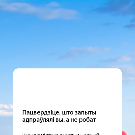
Пацвердзіце, што запыты
адпраўлялі вы, а не робат