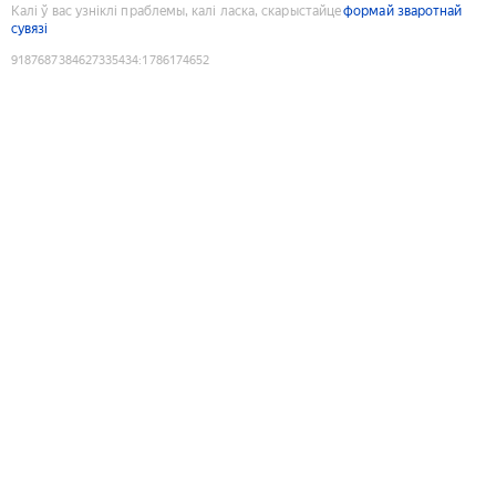
Калі ў вас узніклі праблемы, калі ласка, скарыстайце
формай зваротнай
сувязі
9187687384627335434
:
1786174652