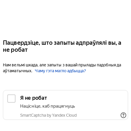
Пацвердзіце, што запыты адпраўлялі вы, а
не робат
Нам вельмі шкада, але запыты з вашай прылады падобныя да
аўтаматычных.
Чаму гэта магло адбыцца?
Я не робат
Націсніце, каб працягнуць
SmartCaptcha by Yandex Cloud