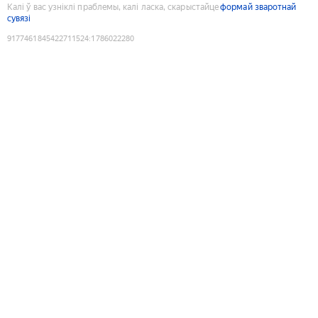
Калі ў вас узніклі праблемы, калі ласка, скарыстайце
формай зваротнай
сувязі
9177461845422711524
:
1786022280