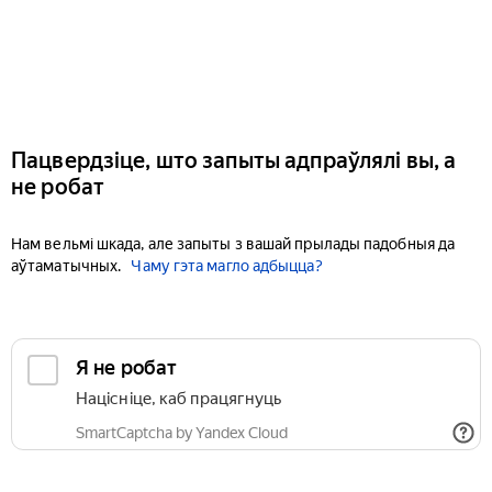
Пацвердзіце, што запыты адпраўлялі вы, а
не робат
Нам вельмі шкада, але запыты з вашай прылады падобныя да
аўтаматычных.
Чаму гэта магло адбыцца?
Я не робат
Націсніце, каб працягнуць
SmartCaptcha by Yandex Cloud