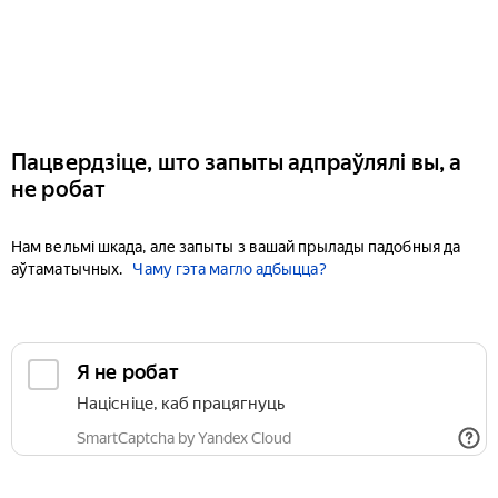
Пацвердзіце, што запыты адпраўлялі вы, а
не робат
Нам вельмі шкада, але запыты з вашай прылады падобныя да
аўтаматычных.
Чаму гэта магло адбыцца?
Я не робат
Націсніце, каб працягнуць
SmartCaptcha by Yandex Cloud