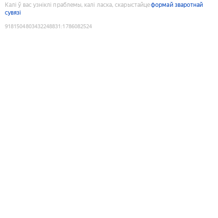
Калі ў вас узніклі праблемы, калі ласка, скарыстайце
формай зваротнай
сувязі
9181504803432248831
:
1786082524