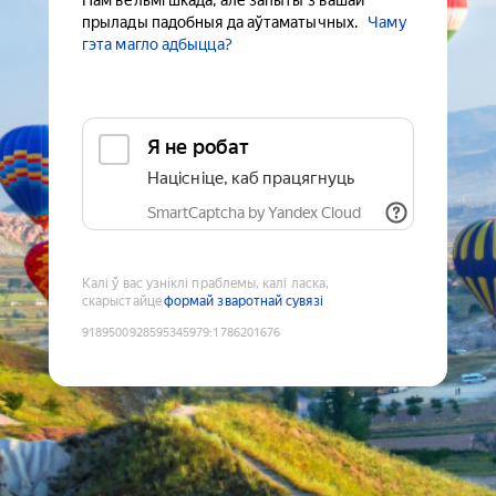
Нам вельмі шкада, але запыты з вашай
прылады падобныя да аўтаматычных.
Чаму
гэта магло адбыцца?
Я не робат
Націсніце, каб працягнуць
SmartCaptcha by Yandex Cloud
Калі ў вас узніклі праблемы, калі ласка,
скарыстайце
формай зваротнай сувязі
9189500928595345979
:
1786201676