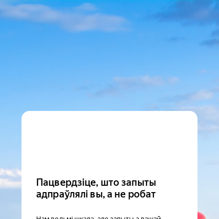
Пацвердзіце, што запыты
адпраўлялі вы, а не робат