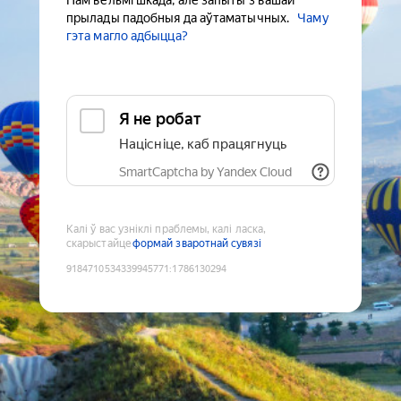
Нам вельмі шкада, але запыты з вашай
прылады падобныя да аўтаматычных.
Чаму
гэта магло адбыцца?
Я не робат
Націсніце, каб працягнуць
SmartCaptcha by Yandex Cloud
Калі ў вас узніклі праблемы, калі ласка,
скарыстайце
формай зваротнай сувязі
9184710534339945771
:
1786130294