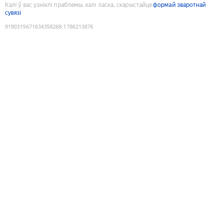
Калі ў вас узніклі праблемы, калі ласка, скарыстайце
формай зваротнай
сувязі
9190319671634358268
:
1786213876