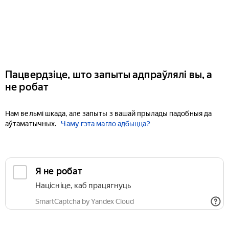
Пацвердзіце, што запыты адпраўлялі вы, а
не робат
Нам вельмі шкада, але запыты з вашай прылады падобныя да
аўтаматычных.
Чаму гэта магло адбыцца?
Я не робат
Націсніце, каб працягнуць
SmartCaptcha by Yandex Cloud