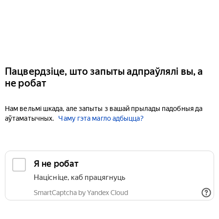
Пацвердзіце, што запыты адпраўлялі вы, а
не робат
Нам вельмі шкада, але запыты з вашай прылады падобныя да
аўтаматычных.
Чаму гэта магло адбыцца?
Я не робат
Націсніце, каб працягнуць
SmartCaptcha by Yandex Cloud