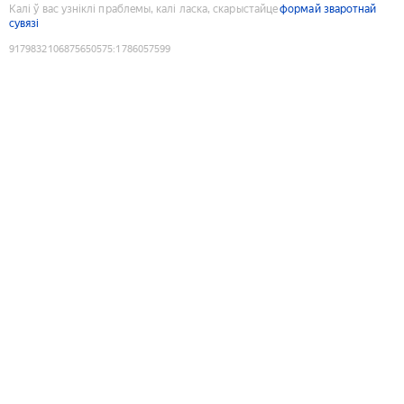
Калі ў вас узніклі праблемы, калі ласка, скарыстайце
формай зваротнай
сувязі
9179832106875650575
:
1786057599