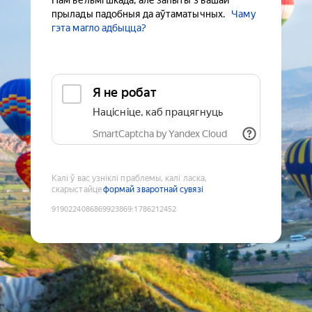
Нам вельмі шкада, але запыты з вашай
прылады падобныя да аўтаматычных.
Чаму
гэта магло адбыцца?
Я не робат
Націсніце, каб працягнуць
SmartCaptcha by Yandex Cloud
Калі ў вас узніклі праблемы, калі ласка,
скарыстайце
формай зваротнай сувязі
9190224086869923869
:
1786212452