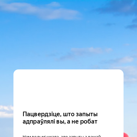
Пацвердзіце, што запыты
адпраўлялі вы, а не робат