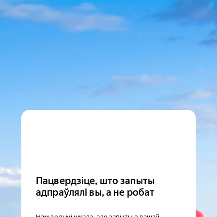
Пацвердзіце, што запыты
адпраўлялі вы, а не робат