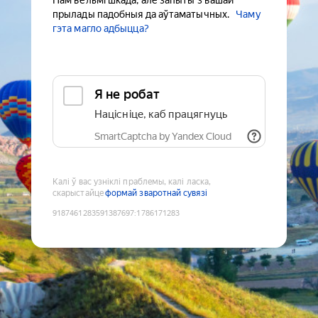
Нам вельмі шкада, але запыты з вашай
прылады падобныя да аўтаматычных.
Чаму
гэта магло адбыцца?
Я не робат
Націсніце, каб працягнуць
SmartCaptcha by Yandex Cloud
Калі ў вас узніклі праблемы, калі ласка,
скарыстайце
формай зваротнай сувязі
9187461283591387697
:
1786171283