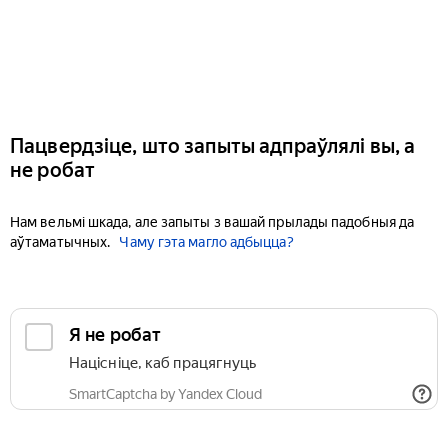
Пацвердзіце, што запыты адпраўлялі вы, а
не робат
Нам вельмі шкада, але запыты з вашай прылады падобныя да
аўтаматычных.
Чаму гэта магло адбыцца?
Я не робат
Націсніце, каб працягнуць
SmartCaptcha by Yandex Cloud