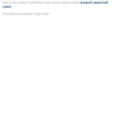
Калі ў вас узніклі праблемы, калі ласка, скарыстайце
формай зваротнай
сувязі
9187689730015003886
:
1786174687