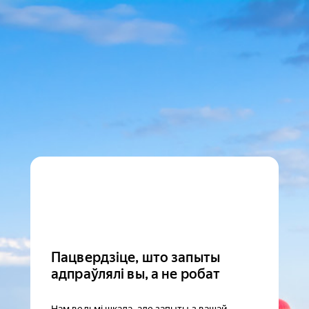
Пацвердзіце, што запыты
адпраўлялі вы, а не робат