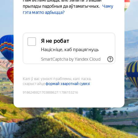
Нам вельмі шкада, але запыты з вашай
прылады падобныя да аўтаматычных.
Чаму
гэта магло адбыцца?
Я не робат
Націсніце, каб працягнуць
SmartCaptcha by Yandex Cloud
Калі ў вас узніклі праблемы, калі ласка,
скарыстайце
формай зваротнай сувязі
9186248821703888627
:
1786153216