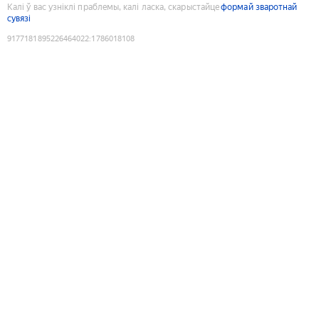
Калі ў вас узніклі праблемы, калі ласка, скарыстайце
формай зваротнай
сувязі
9177181895226464022
:
1786018108