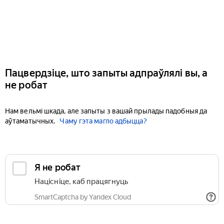
Пацвердзіце, што запыты адпраўлялі вы, а
не робат
Нам вельмі шкада, але запыты з вашай прылады падобныя да
аўтаматычных.
Чаму гэта магло адбыцца?
Я не робат
Націсніце, каб працягнуць
SmartCaptcha by Yandex Cloud