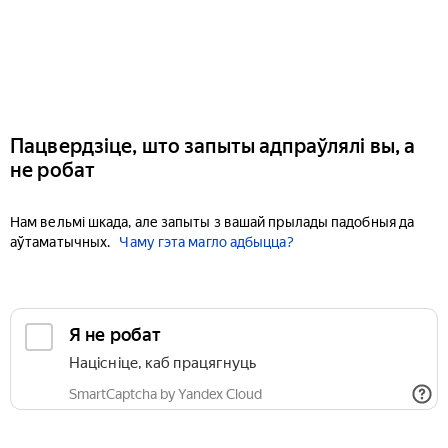
Пацвердзіце, што запыты адпраўлялі вы, а
не робат
Нам вельмі шкада, але запыты з вашай прылады падобныя да
аўтаматычных.
Чаму гэта магло адбыцца?
Я не робат
Націсніце, каб працягнуць
SmartCaptcha by Yandex Cloud