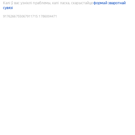
Калі ў вас узніклі праблемы, калі ласка, скарыстайце
формай зваротнай
сувязі
9176266755067911715
:
1786004471