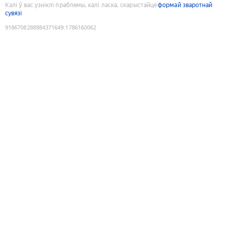
Калі ў вас узніклі праблемы, калі ласка, скарыстайце
формай зваротнай
сувязі
9186708288984371649
:
1786160062