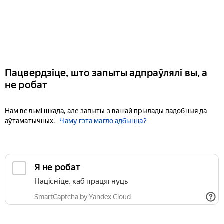
Пацвердзіце, што запыты адпраўлялі вы, а
не робат
Нам вельмі шкада, але запыты з вашай прылады падобныя да
аўтаматычных.
Чаму гэта магло адбыцца?
Я не робат
Націсніце, каб працягнуць
SmartCaptcha by Yandex Cloud