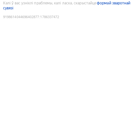
Калі ў вас узніклі праблемы, калі ласка, скарыстайце
формай зваротнай
сувязі
9198614044696402877
:
1786337472