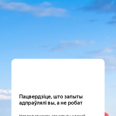
Пацвердзіце, што запыты
адпраўлялі вы, а не робат