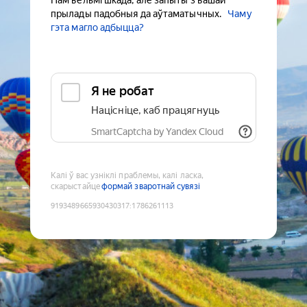
Нам вельмі шкада, але запыты з вашай
прылады падобныя да аўтаматычных.
Чаму
гэта магло адбыцца?
Я не робат
Націсніце, каб працягнуць
SmartCaptcha by Yandex Cloud
Калі ў вас узніклі праблемы, калі ласка,
скарыстайце
формай зваротнай сувязі
9193489665930430317
:
1786261113