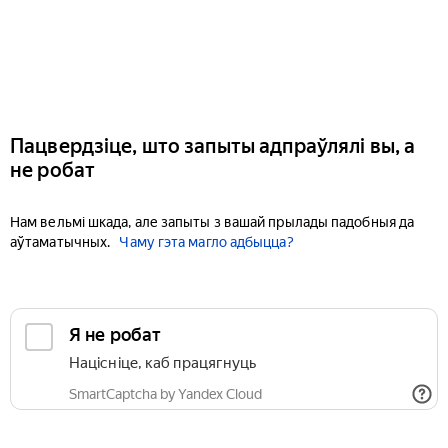
Пацвердзіце, што запыты адпраўлялі вы, а
не робат
Нам вельмі шкада, але запыты з вашай прылады падобныя да
аўтаматычных.
Чаму гэта магло адбыцца?
Я не робат
Націсніце, каб працягнуць
SmartCaptcha by Yandex Cloud