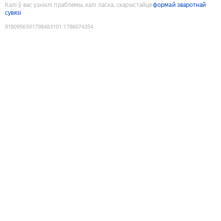
Калі ў вас узніклі праблемы, калі ласка, скарыстайце
формай зваротнай
сувязі
9180956501798483101
:
1786074354