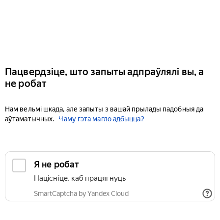
Пацвердзіце, што запыты адпраўлялі вы, а
не робат
Нам вельмі шкада, але запыты з вашай прылады падобныя да
аўтаматычных.
Чаму гэта магло адбыцца?
Я не робат
Націсніце, каб працягнуць
SmartCaptcha by Yandex Cloud