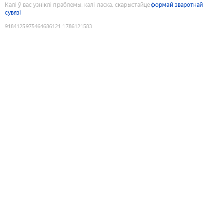
Калі ў вас узніклі праблемы, калі ласка, скарыстайце
формай зваротнай
сувязі
9184125975464686121
:
1786121583