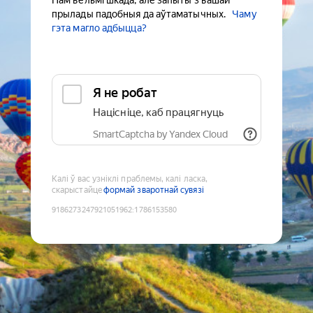
Нам вельмі шкада, але запыты з вашай
прылады падобныя да аўтаматычных.
Чаму
гэта магло адбыцца?
Я не робат
Націсніце, каб працягнуць
SmartCaptcha by Yandex Cloud
Калі ў вас узніклі праблемы, калі ласка,
скарыстайце
формай зваротнай сувязі
9186273247921051962
:
1786153580