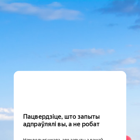
Пацвердзіце, што запыты
адпраўлялі вы, а не робат