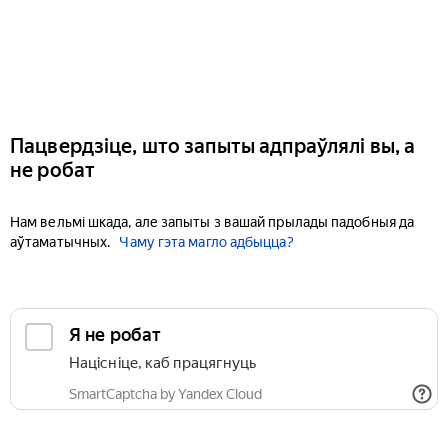
Пацвердзіце, што запыты адпраўлялі вы, а
не робат
Нам вельмі шкада, але запыты з вашай прылады падобныя да
аўтаматычных.
Чаму гэта магло адбыцца?
Я не робат
Націсніце, каб працягнуць
SmartCaptcha by Yandex Cloud