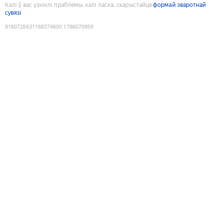
Калі ў вас узніклі праблемы, калі ласка, скарыстайце
формай зваротнай
сувязі
9180728631168374600
:
1786070959