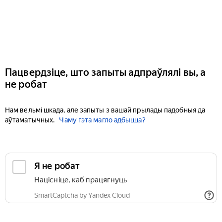
Пацвердзіце, што запыты адпраўлялі вы, а
не робат
Нам вельмі шкада, але запыты з вашай прылады падобныя да
аўтаматычных.
Чаму гэта магло адбыцца?
Я не робат
Націсніце, каб працягнуць
SmartCaptcha by Yandex Cloud