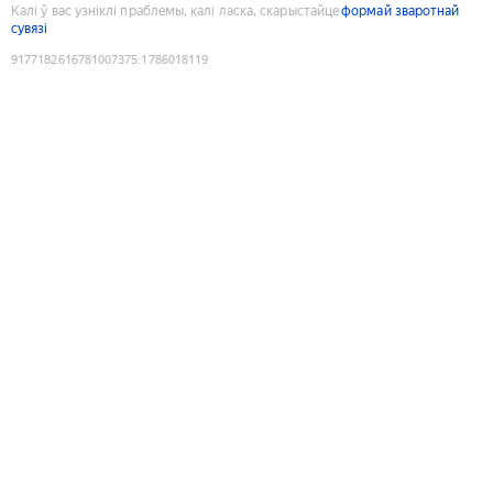
Калі ў вас узніклі праблемы, калі ласка, скарыстайце
формай зваротнай
сувязі
9177182616781007375
:
1786018119