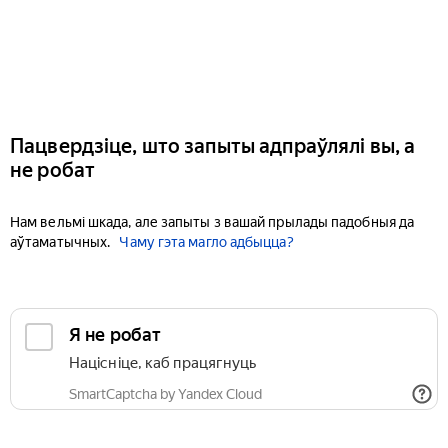
Пацвердзіце, што запыты адпраўлялі вы, а
не робат
Нам вельмі шкада, але запыты з вашай прылады падобныя да
аўтаматычных.
Чаму гэта магло адбыцца?
Я не робат
Націсніце, каб працягнуць
SmartCaptcha by Yandex Cloud