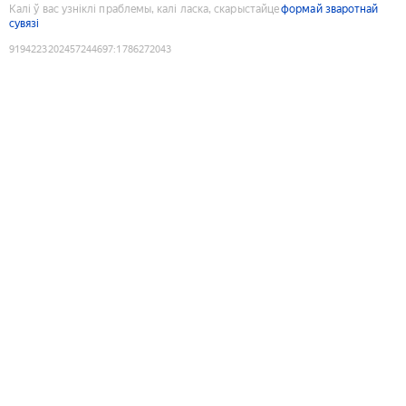
Калі ў вас узніклі праблемы, калі ласка, скарыстайце
формай зваротнай
сувязі
9194223202457244697
:
1786272043