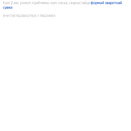
Калі ў вас узніклі праблемы, калі ласка, скарыстайце
формай зваротнай
сувязі
9191730782266327825
:
1786234903