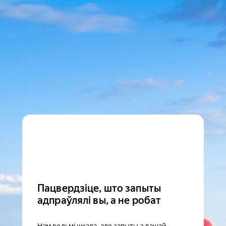
Пацвердзіце, што запыты
адпраўлялі вы, а не робат