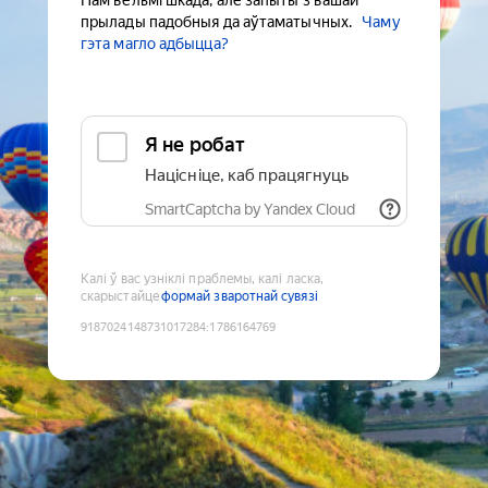
Нам вельмі шкада, але запыты з вашай
прылады падобныя да аўтаматычных.
Чаму
гэта магло адбыцца?
Я не робат
Націсніце, каб працягнуць
SmartCaptcha by Yandex Cloud
Калі ў вас узніклі праблемы, калі ласка,
скарыстайце
формай зваротнай сувязі
9187024148731017284
:
1786164769