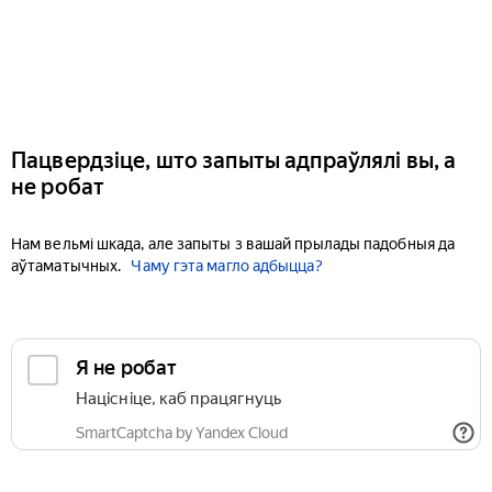
Пацвердзіце, што запыты адпраўлялі вы, а
не робат
Нам вельмі шкада, але запыты з вашай прылады падобныя да
аўтаматычных.
Чаму гэта магло адбыцца?
Я не робат
Націсніце, каб працягнуць
SmartCaptcha by Yandex Cloud