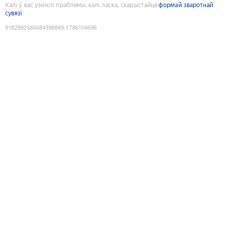
Калі ў вас узніклі праблемы, калі ласка, скарыстайце
формай зваротнай
сувязі
9182992688484398849
:
1786104696