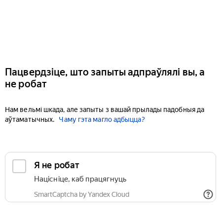
Пацвердзіце, што запыты адпраўлялі вы, а
не робат
Нам вельмі шкада, але запыты з вашай прылады падобныя да
аўтаматычных.
Чаму гэта магло адбыцца?
Я не робат
Націсніце, каб працягнуць
SmartCaptcha by Yandex Cloud