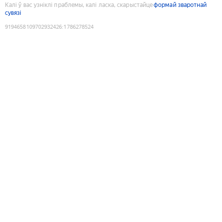
Калі ў вас узніклі праблемы, калі ласка, скарыстайце
формай зваротнай
сувязі
9194658109702932426
:
1786278524