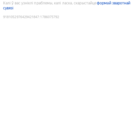
Калі ў вас узніклі праблемы, калі ласка, скарыстайце
формай зваротнай
сувязі
9181052976429421847
:
1786075792