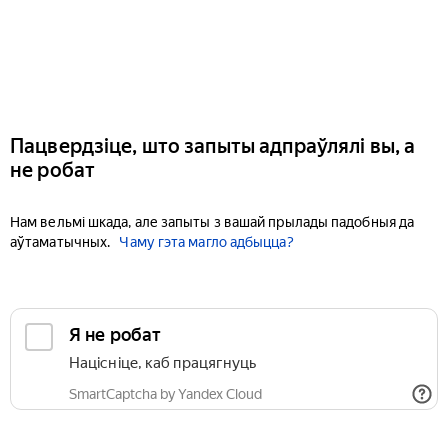
Пацвердзіце, што запыты адпраўлялі вы, а
не робат
Нам вельмі шкада, але запыты з вашай прылады падобныя да
аўтаматычных.
Чаму гэта магло адбыцца?
Я не робат
Націсніце, каб працягнуць
SmartCaptcha by Yandex Cloud