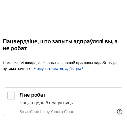
Пацвердзіце, што запыты адпраўлялі вы, а
не робат
Нам вельмі шкада, але запыты з вашай прылады падобныя да
аўтаматычных.
Чаму гэта магло адбыцца?
Я не робат
Націсніце, каб працягнуць
SmartCaptcha by Yandex Cloud