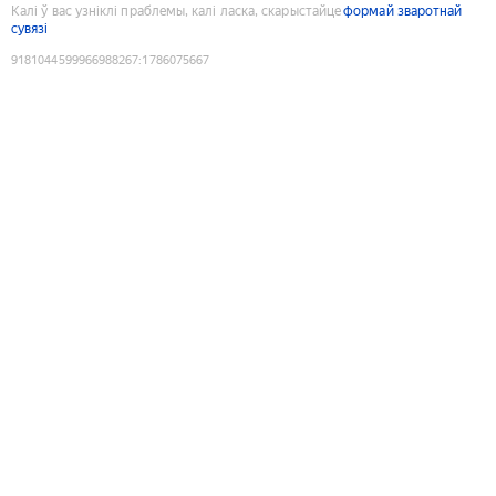
Калі ў вас узніклі праблемы, калі ласка, скарыстайце
формай зваротнай
сувязі
9181044599966988267
:
1786075667