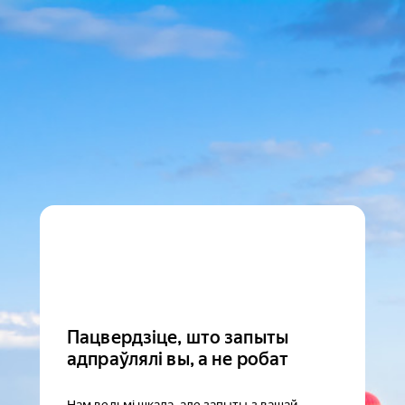
Пацвердзіце, што запыты
адпраўлялі вы, а не робат