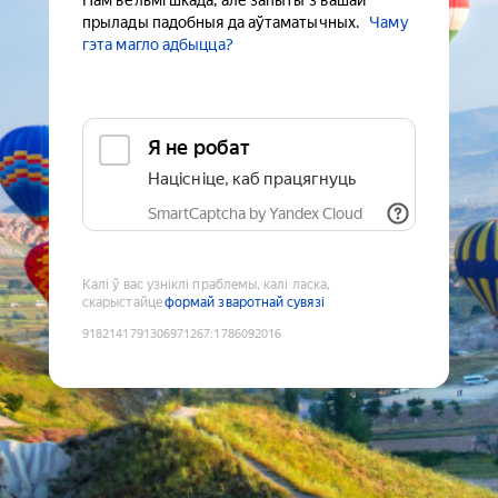
Нам вельмі шкада, але запыты з вашай
прылады падобныя да аўтаматычных.
Чаму
гэта магло адбыцца?
Я не робат
Націсніце, каб працягнуць
SmartCaptcha by Yandex Cloud
Калі ў вас узніклі праблемы, калі ласка,
скарыстайце
формай зваротнай сувязі
9182141791306971267
:
1786092016