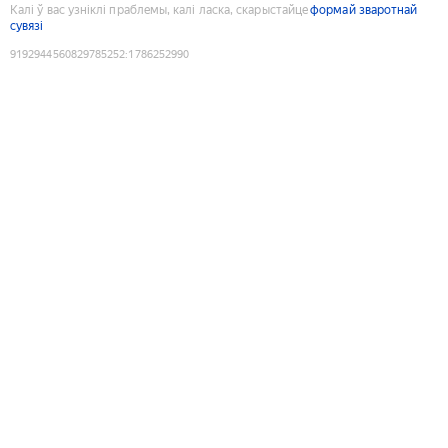
Калі ў вас узніклі праблемы, калі ласка, скарыстайце
формай зваротнай
сувязі
9192944560829785252
:
1786252990