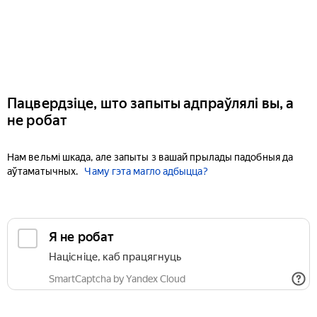
Пацвердзіце, што запыты адпраўлялі вы, а
не робат
Нам вельмі шкада, але запыты з вашай прылады падобныя да
аўтаматычных.
Чаму гэта магло адбыцца?
Я не робат
Націсніце, каб працягнуць
SmartCaptcha by Yandex Cloud