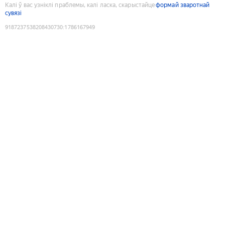
Калі ў вас узніклі праблемы, калі ласка, скарыстайце
формай зваротнай
сувязі
9187237538208430730
:
1786167949