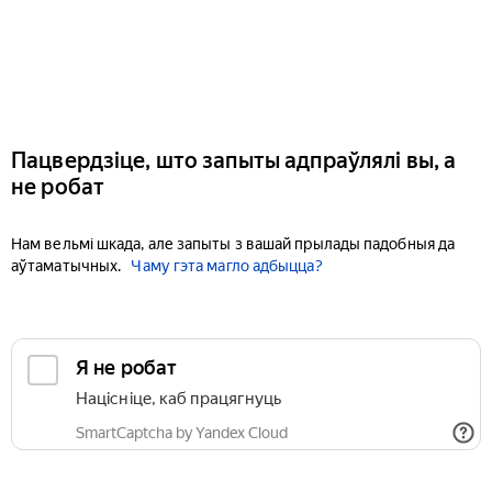
Пацвердзіце, што запыты адпраўлялі вы, а
не робат
Нам вельмі шкада, але запыты з вашай прылады падобныя да
аўтаматычных.
Чаму гэта магло адбыцца?
Я не робат
Націсніце, каб працягнуць
SmartCaptcha by Yandex Cloud