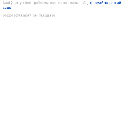
Калі ў вас узніклі праблемы, калі ласка, скарыстайце
формай зваротнай
сувязі
9193974975829067193
:
1786268344