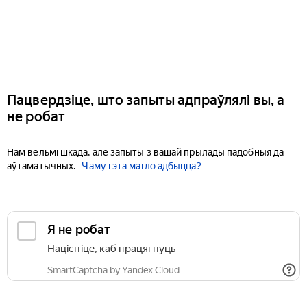
Пацвердзіце, што запыты адпраўлялі вы, а
не робат
Нам вельмі шкада, але запыты з вашай прылады падобныя да
аўтаматычных.
Чаму гэта магло адбыцца?
Я не робат
Націсніце, каб працягнуць
SmartCaptcha by Yandex Cloud