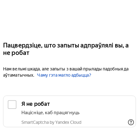
Пацвердзіце, што запыты адпраўлялі вы, а
не робат
Нам вельмі шкада, але запыты з вашай прылады падобныя да
аўтаматычных.
Чаму гэта магло адбыцца?
Я не робат
Націсніце, каб працягнуць
SmartCaptcha by Yandex Cloud