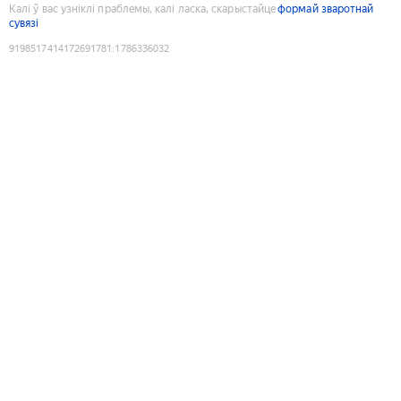
Калі ў вас узніклі праблемы, калі ласка, скарыстайце
формай зваротнай
сувязі
9198517414172691781
:
1786336032