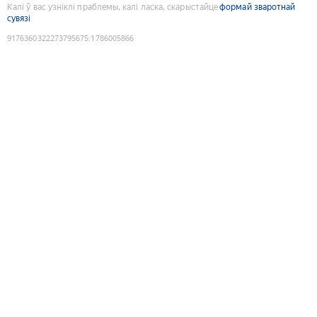
Калі ў вас узніклі праблемы, калі ласка, скарыстайце
формай зваротнай
сувязі
9176360322273795675
:
1786005866