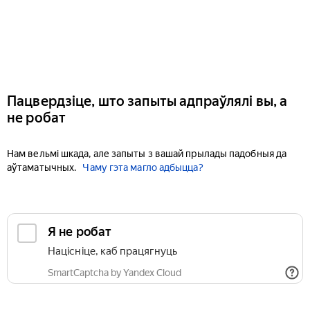
Пацвердзіце, што запыты адпраўлялі вы, а
не робат
Нам вельмі шкада, але запыты з вашай прылады падобныя да
аўтаматычных.
Чаму гэта магло адбыцца?
Я не робат
Націсніце, каб працягнуць
SmartCaptcha by Yandex Cloud