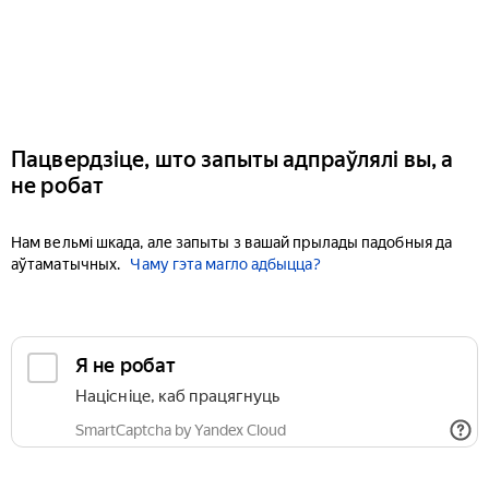
Пацвердзіце, што запыты адпраўлялі вы, а
не робат
Нам вельмі шкада, але запыты з вашай прылады падобныя да
аўтаматычных.
Чаму гэта магло адбыцца?
Я не робат
Націсніце, каб працягнуць
SmartCaptcha by Yandex Cloud