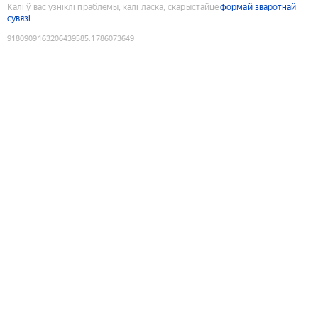
Калі ў вас узніклі праблемы, калі ласка, скарыстайце
формай зваротнай
сувязі
9180909163206439585
:
1786073649