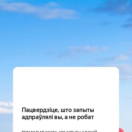
Пацвердзіце, што запыты
адпраўлялі вы, а не робат