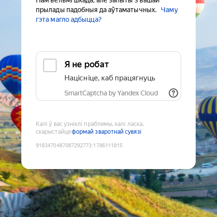
Нам вельмі шкада, але запыты з вашай
прылады падобныя да аўтаматычных.
Чаму
гэта магло адбыцца?
Я не робат
Націсніце, каб працягнуць
SmartCaptcha by Yandex Cloud
Калі ў вас узніклі праблемы, калі ласка,
скарыстайце
формай зваротнай сувязі
9183470487087292773
:
1786111815