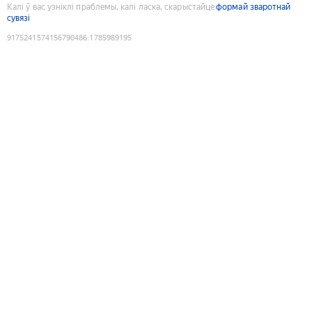
Калі ў вас узніклі праблемы, калі ласка, скарыстайце
формай зваротнай
сувязі
9175241574156790486
:
1785989195