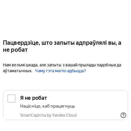
Пацвердзіце, што запыты адпраўлялі вы, а
не робат
Нам вельмі шкада, але запыты з вашай прылады падобныя да
аўтаматычных.
Чаму гэта магло адбыцца?
Я не робат
Націсніце, каб працягнуць
SmartCaptcha by Yandex Cloud