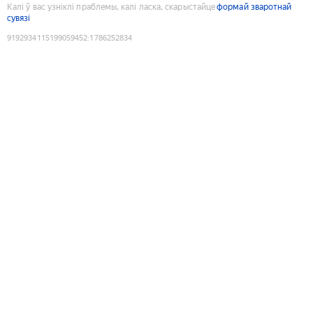
Калі ў вас узніклі праблемы, калі ласка, скарыстайце
формай зваротнай
сувязі
9192934115199059452
:
1786252834