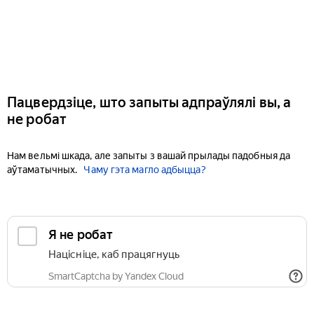
Пацвердзіце, што запыты адпраўлялі вы, а
не робат
Нам вельмі шкада, але запыты з вашай прылады падобныя да
аўтаматычных.
Чаму гэта магло адбыцца?
Я не робат
Націсніце, каб працягнуць
SmartCaptcha by Yandex Cloud