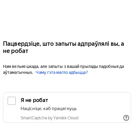
Пацвердзіце, што запыты адпраўлялі вы, а
не робат
Нам вельмі шкада, але запыты з вашай прылады падобныя да
аўтаматычных.
Чаму гэта магло адбыцца?
Я не робат
Націсніце, каб працягнуць
SmartCaptcha by Yandex Cloud