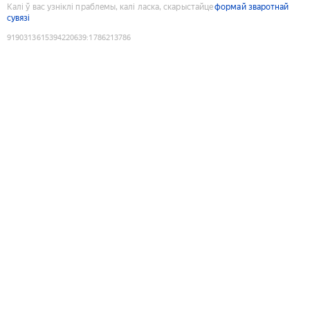
Калі ў вас узніклі праблемы, калі ласка, скарыстайце
формай зваротнай
сувязі
9190313615394220639
:
1786213786