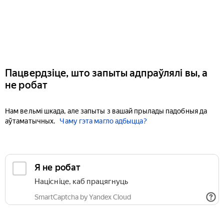
Пацвердзіце, што запыты адпраўлялі вы, а
не робат
Нам вельмі шкада, але запыты з вашай прылады падобныя да
аўтаматычных.
Чаму гэта магло адбыцца?
Я не робат
Націсніце, каб працягнуць
SmartCaptcha by Yandex Cloud