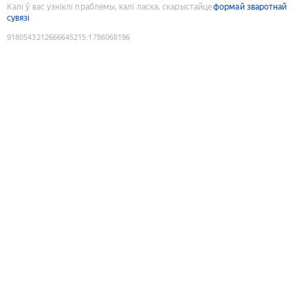
Калі ў вас узніклі праблемы, калі ласка, скарыстайце
формай зваротнай
сувязі
9180543212666645215
:
1786068196