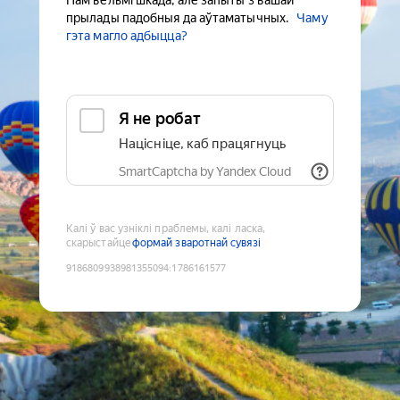
Нам вельмі шкада, але запыты з вашай
прылады падобныя да аўтаматычных.
Чаму
гэта магло адбыцца?
Я не робат
Націсніце, каб працягнуць
SmartCaptcha by Yandex Cloud
Калі ў вас узніклі праблемы, калі ласка,
скарыстайце
формай зваротнай сувязі
9186809938981355094
:
1786161577