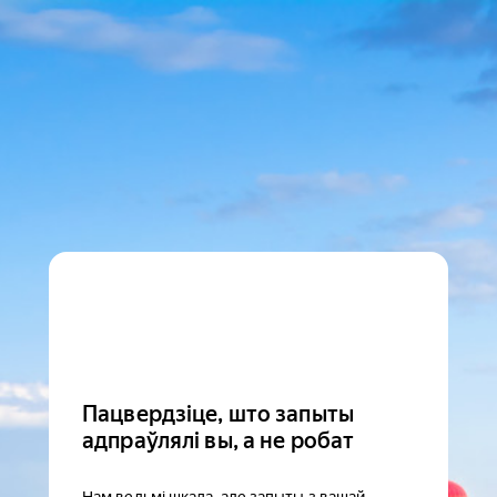
Пацвердзіце, што запыты
адпраўлялі вы, а не робат