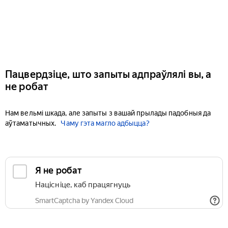
Пацвердзіце, што запыты адпраўлялі вы, а
не робат
Нам вельмі шкада, але запыты з вашай прылады падобныя да
аўтаматычных.
Чаму гэта магло адбыцца?
Я не робат
Націсніце, каб працягнуць
SmartCaptcha by Yandex Cloud