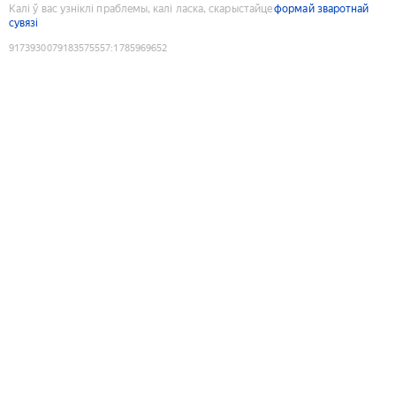
Калі ў вас узніклі праблемы, калі ласка, скарыстайце
формай зваротнай
сувязі
9173930079183575557
:
1785969652