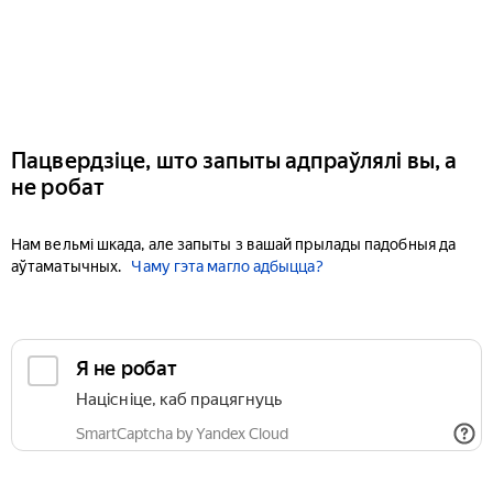
Пацвердзіце, што запыты адпраўлялі вы, а
не робат
Нам вельмі шкада, але запыты з вашай прылады падобныя да
аўтаматычных.
Чаму гэта магло адбыцца?
Я не робат
Націсніце, каб працягнуць
SmartCaptcha by Yandex Cloud