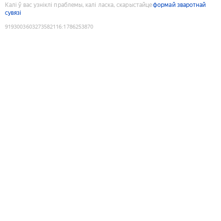
Калі ў вас узніклі праблемы, калі ласка, скарыстайце
формай зваротнай
сувязі
9193003603273582116
:
1786253870